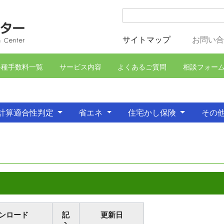
サイトマップ
(current)
お問い
各種手数料一覧
サービス内容
よくあるご質問
相談フォー
計算適合性判定
省エネ
住宅かし保険
その
ンロード
記
更新日