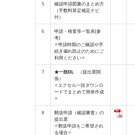
5
確認申請図書のまとめ方
（手数料算定補足ナビ
付）
6
申請・検査等一覧表[参
考]
✧申請時期のご確認や手
続き漏れ防止のためにご
利用ください✧
7
★一括DL
（提出票関
係）
✧エクセル一括ダウンロ
ードでまとめて簡単作成
✧
8
郵送申請（確認審査）の
提出票
✧郵送申請をご希望され
る場合✧