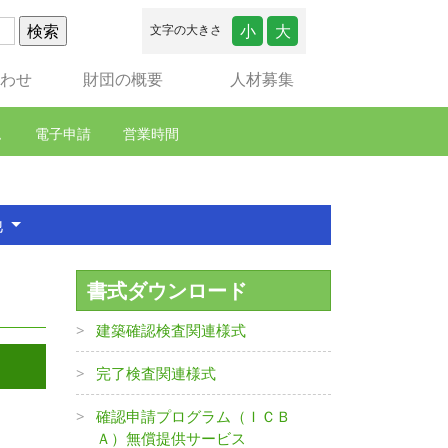
小
大
文字の大きさ
合わせ
財団の概要
人材募集
ム
電子申請
営業時間
他
書式ダウンロード
建築確認検査関連様式
完了検査関連様式
確認申請プログラム（ＩＣＢ
Ａ）無償提供サービス