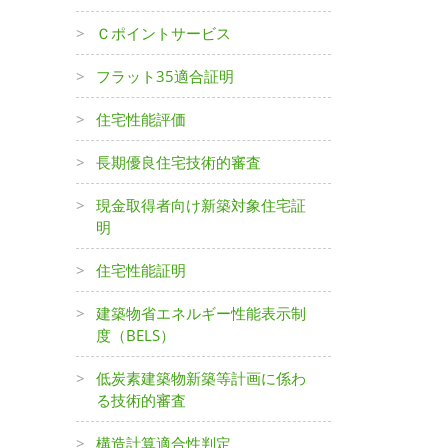
Ｃポイントサービス
フラット35適合証明
住宅性能評価
長期優良住宅技術的審査
現金取得者向け新築対象住宅証
明
住宅性能証明
建築物省エネルギー性能表示制
度（BELS）
低炭素建築物新築等計画に係わ
る技術的審査
構造計算適合性判定