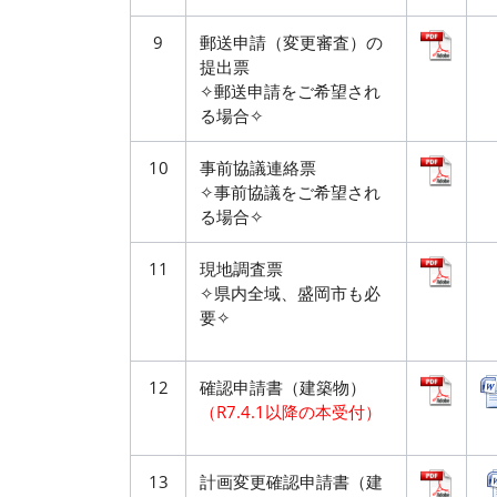
9
郵送申請（変更審査）の
提出票
✧郵送申請をご希望され
る場合✧
10
事前協議連絡票
✧事前協議をご希望され
る場合✧
11
現地調査票
✧県内全域、盛岡市も必
要✧
12
確認申請書（建築物）
（R7.4.1以降の本受付）
13
計画変更確認申請書（建