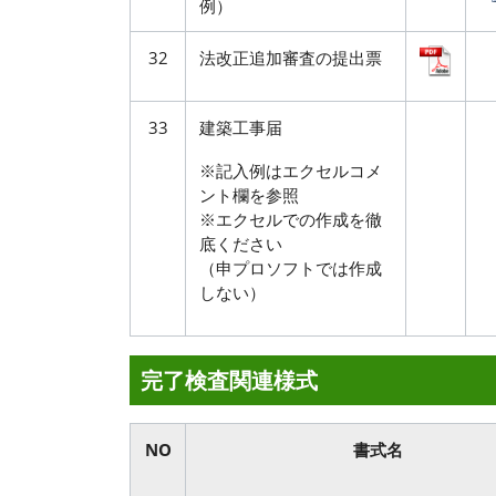
例）
32
法改正追加審査の提出票
33
建築工事届
※記入例はエクセルコメ
ント欄を参照
※エクセルでの作成を徹
底ください
（申プロソフトでは作成
しない）
完了検査関連様式
NO
書式名