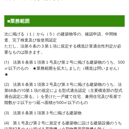
■業務範囲
次に掲げる（１）から（５）の建築物等の、確認申請、中間検
査、完了検査及び仮使用認定
ただし、法第６条の３第１項に規定する構造計算適合性判定が必
要なものは除きます。
(1) 法第６条第１項第１号及び第２号に掲げる建築物のうち、500
㎡以下のもの ★業務範囲を拡大しました（構造は問いません）
★
(2) 法第６条第１項第２号及び第３号に掲げる建築物のうち、法
第68条の10第１項の規定による型式適合認定（主要構造部の型式
適合認定に限る。）を受けた一戸建て住宅、兼用住宅及び長屋で
階数が２以下かつ延べ面積が500㎡以下のもの
(3) 法第６条第１項第３号に掲げる建築物
(4) 第１号及び第２号に規定する建築物に設ける建築設備のうち
法第87条の４に掲げる昇降機（小荷物専用昇降機を除く。）