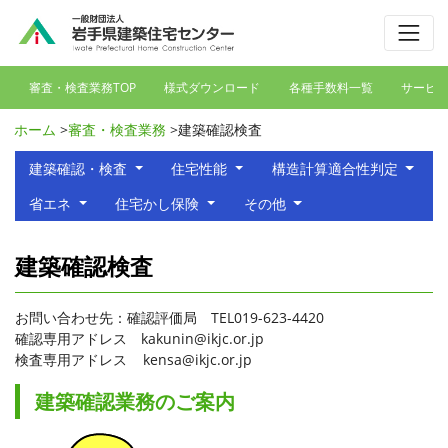
審査・検査業務TOP
様式ダウンロード
各種手数料一覧
サービ
ホーム
>
審査・検査業務
>
建築確認検査
建築確認・検査
住宅性能
構造計算適合性判定
省エネ
住宅かし保険
その他
建築確認検査
お問い合わせ先：確認評価局 TEL019-623-4420
確認専用アドレス kakunin@ikjc.or.jp
検査専用アドレス kensa@ikjc.or.jp
建築確認業務のご案内