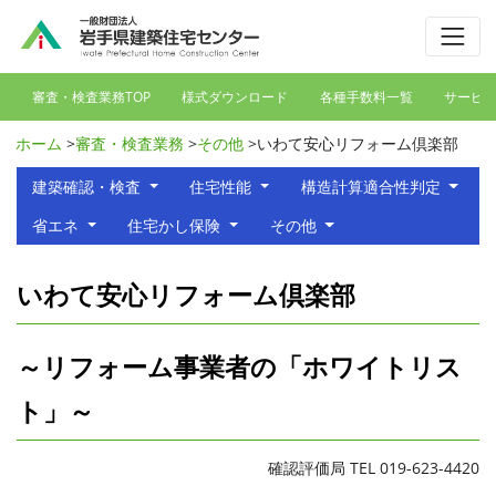
審査・検査業務TOP
様式ダウンロード
各種手数料一覧
サービ
ホーム
>
審査・検査業務
>
その他
>
いわて安心リフォーム倶楽部
建築確認・検査
住宅性能
構造計算適合性判定
省エネ
住宅かし保険
その他
いわて安心リフォーム倶楽部
～リフォーム事業者の「ホワイトリス
ト」～
確認評価局 TEL 019-623-4420