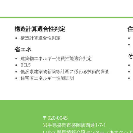
構造計算適合性判定
住
構造計算適合性判定
省エネ
そ
建築物エネルギー消費性能適合判定
BELS
低炭素建築物新築等計画に係わる技術的審査
住宅省エネルギー性能証明
〒020-0045
岩手県盛岡市盛岡駅西通1-7-1
いわて県民情報交流センター（キオクシア