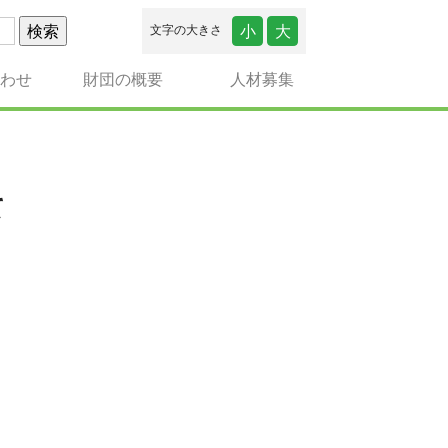
小
大
文字の大きさ
合わせ
財団の概要
人材募集
て