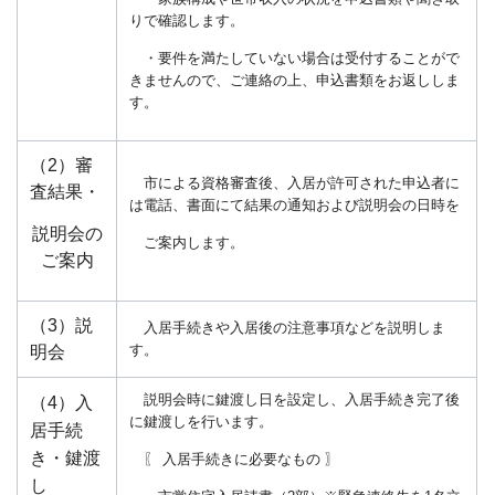
りで確認します。
・要件を満たしていない場合は受付することがで
きませんので、ご連絡の上、申込書類をお返ししま
す。
（2）審
市による資格審査後、入居が許可された申込者に
査結果・
は電話、書面にて結果の通知および説明会の日時を
説明会の
ご案内します。
ご案内
（3）説
入居手続きや入居後の注意事項などを説明しま
明会
す。
説明会時に鍵渡し日を設定し、入居手続き完了後
（4）入
に鍵渡しを行います。
居手続
き・
鍵渡
〖 入居手続きに必要なもの 〗
し