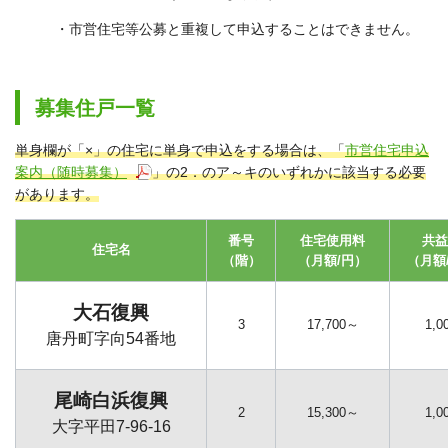
・市営住宅等公募と重複して申込することはできません
。
募集住戸一覧
単身欄が「×」の住宅に単身で申込をする場合は、「
市営住宅申込
案内（随時募集）
」の2．のア～キのいずれかに該当する必要
があります。
番号
住宅使用料
共益
住宅名
（階）
（月額/円）
（月額
大石復興
3
17,700～
1,0
唐丹町字向54番地
尾崎白浜復興
2
15,300～
1,0
大字平田7-96-16