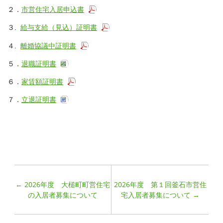
２．
市営住宅入居申込書
３.
給与支給（見込）証明書
４.
離婚協議中証明書
５．
退職証明書
６．
家賃額証明書
７．
立退証明書
←
2026年度 大槌町町営住宅
2026年度 第１回釜石市営住
の入居者募集について
宅入居者募集について
→