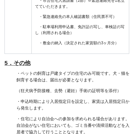
・市営住宅入居請書（2部）※緊急連絡先を1名立
てていただきます。
・緊急連絡先の本人確認書類（住民票不可）
・駐車場利用申込書、免許証の写し、車検証の写
し（利用される場合）
・敷金の納入（決定された家賃額の3ヶ月分）
5．その他
・ペットの飼育は戸建タイプの住宅のみ可能です。犬・猫を
飼育する場合は、届出が必要となります。
（狂犬病予防接種、去勢（避妊）手術の証明等を添付）
・申込時期により入居指定日を設定し、家賃は入居指定日か
ら発生します。
・住宅により自治会への参加を求められる場合があります。
自治会がない住宅においても、ゴミ当番や清掃活動などを入
居者で協力して行うこととなります。