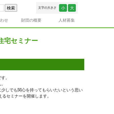
小
大
文字の大きさ
合わせ
財団の概要
人材募集
ネ住宅セミナー
です。
ん。
に少しでも関心を持ってもらいたいという思い
考えるセミナーを開催します。