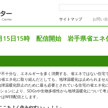
サイトマップ
(current)
お問い
9月15日15時 配信開始 岩手県省エ
が不十分な、エネルギーを多く消費する、省エネではない住宅
の省エネ化に取り組んだとしても、地球温暖化は止められませ
地球温暖化防止のために最も必要とされている住宅の省エネ化
ーションにより、SDGsや生物多様性から地球温暖化について
はWEB配信とします。
ここちよく住みやすい・・！！」