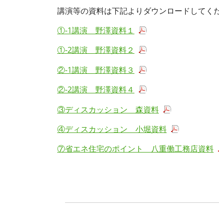
講演等の資料は下記よりダウンロードしてく
①-1講演 野澤資料１
①-2講演 野澤資料２
②-1講演 野澤資料３
②-2講演 野澤資料４
③ディスカッション 森資料
④ディスカッション 小堀資料
⑦省エネ住宅のポイント 八重働工務店資料